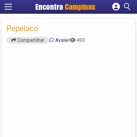
Encontra
Campinas
Cadastrar empresa
Fazer login
Pepeloco
Criar conta
Compartilhar
Avalie!
493