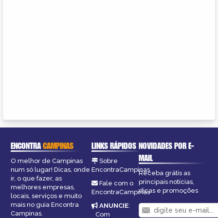
ENCONTRA
CAMPINAS
LINKS RÁPIDOS
NOVIDADES POR E-
MAIL
O melhor de Campinas
Sobre
num só lugar! Dicas, onde
EncontraCampinas
Receba grátis as
ir, o que fazer, as
principais notícias,
Fale com o
melhores empresas,
dicas e promoções
EncontraCampinas
locais, serviços e muito
mais no guia Encontra
ANUNCIE
:
Campinas.
Com