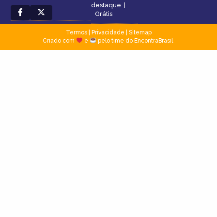
destaque
|
Grátis
Termos
|
Privacidade
|
Sitemap
Criado com
e
pelo time do EncontraBrasil