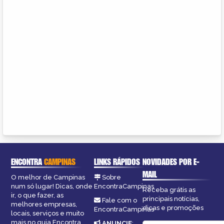
ENCONTRA
CAMPINAS
LINKS RÁPIDOS
NOVIDADES POR E-
MAIL
O melhor de Campinas
Sobre
num só lugar! Dicas, onde
EncontraCampinas
Receba grátis as
ir, o que fazer, as
principais notícias,
Fale com o
melhores empresas,
dicas e promoções
EncontraCampinas
locais, serviços e muito
mais no guia Encontra
ANUNCIE
: