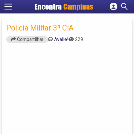
Encontra
Campinas
Cadastrar empresa
Fazer login
Policia Militar 3ª CIA
Criar conta
Compartilhar
Avalie!
229