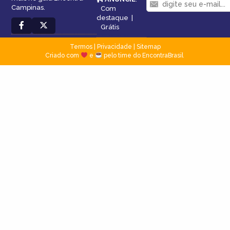
Campinas.
Com
destaque
|
Grátis
Termos
|
Privacidade
|
Sitemap
Criado com
e
pelo time do EncontraBrasil