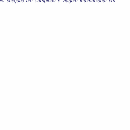
lers cheques em Campinas
e
viagem internacional em