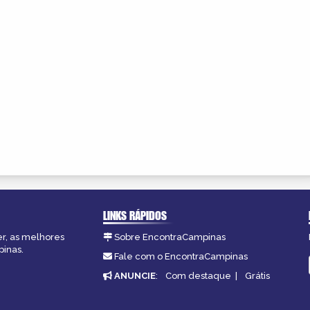
LINKS RÁPIDOS
er, as melhores
Sobre EncontraCampinas
pinas.
Fale com o EncontraCampinas
ANUNCIE
:
Com destaque
|
Grátis