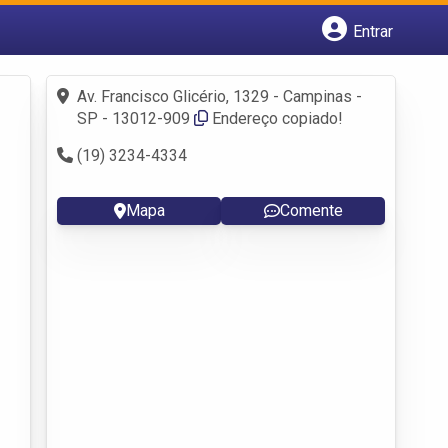
Entrar
Cadastrar empresa
Fazer login
Av. Francisco Glicério, 1329 - Campinas -
Criar conta
SP - 13012-909
Endereço copiado!
(19) 3234-4334
Mapa
Comente