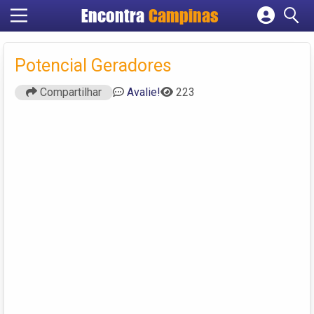
Encontra
Campinas
Cadastrar empresa
Fazer login
Potencial Geradores
Criar conta
Compartilhar
Avalie!
223