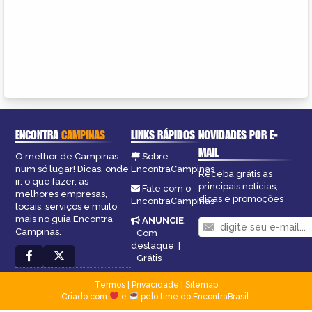
ENCONTRA
CAMPINAS
LINKS RÁPIDOS
NOVIDADES POR E-
MAIL
O melhor de Campinas
Sobre
num só lugar! Dicas, onde
EncontraCampinas
Receba grátis as
ir, o que fazer, as
principais notícias,
Fale com o
melhores empresas,
dicas e promoções
EncontraCampinas
locais, serviços e muito
mais no guia Encontra
ANUNCIE
:
Campinas.
Com
destaque
|
Grátis
Termos
|
Privacidade
|
Sitemap
Criado com
e
pelo time do EncontraBrasil