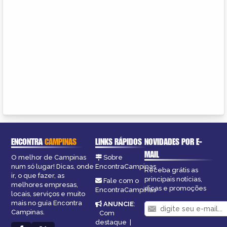
ENCONTRA
CAMPINAS
LINKS RÁPIDOS
NOVIDADES POR E-
MAIL
O melhor de Campinas
Sobre
num só lugar! Dicas, onde
EncontraCampinas
Receba grátis as
ir, o que fazer, as
principais notícias,
Fale com o
melhores empresas,
dicas e promoções
EncontraCampinas
locais, serviços e muito
mais no guia Encontra
ANUNCIE
:
Campinas.
Com
destaque
|