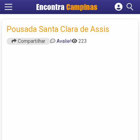
Encontra
Campinas
Cadastrar empresa
Fazer login
Pousada Santa Clara de Assis
Criar conta
Compartilhar
Avalie!
223