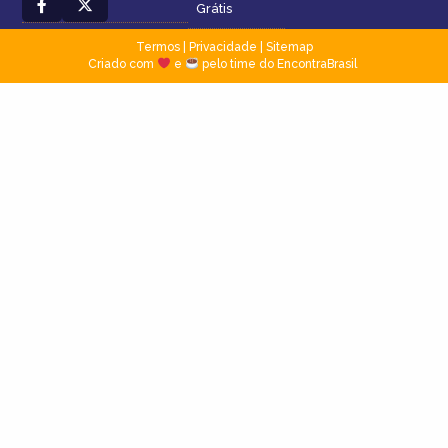
Grátis
Termos
|
Privacidade
|
Sitemap
Criado com
e
pelo time do EncontraBrasil