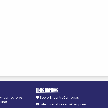
LINKS RÁPIDOS
er, as melhores
Sobre EncontraCampinas
pinas.
Fale com o EncontraCampinas