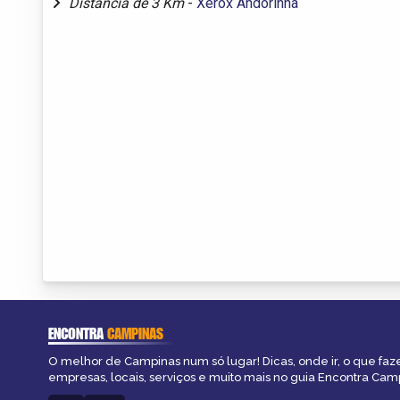
Distância de 3 Km
-
Xerox Andorinha
ENCONTRA
CAMPINAS
O melhor de Campinas num só lugar! Dicas, onde ir, o que faz
empresas, locais, serviços e muito mais no guia Encontra Cam