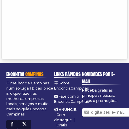
ENCONTRA
CAMPINAS
LINKS RÁPIDOS
NOVIDADES POR E-
MAIL
O melhor de Campinas
Sobre
num só lugar! Dicas, onde
EncontraCampinas
Receba grátis as
ir, o que fazer, as
principais notícias,
Fale com o
melhores empresas,
dicas e promoções
EncontraCampinas
locais, serviços e muito
mais no guia Encontra
ANUNCIE
:
Campinas.
Com
destaque
|
Grátis