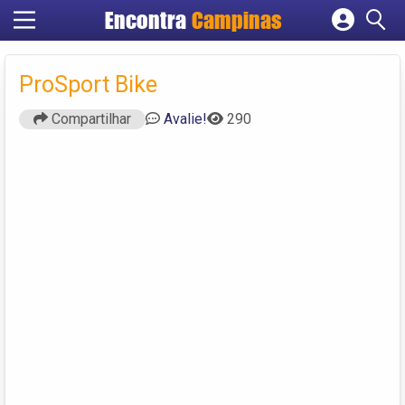
Encontra
Campinas
Cadastrar empresa
Fazer login
ProSport Bike
Criar conta
Compartilhar
Avalie!
290