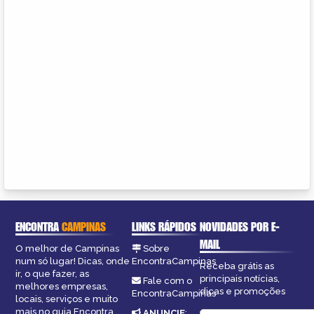
ENCONTRA
CAMPINAS
LINKS RÁPIDOS
NOVIDADES POR E-
MAIL
O melhor de Campinas
Sobre
num só lugar! Dicas, onde
EncontraCampinas
Receba grátis as
ir, o que fazer, as
principais notícias,
Fale com o
melhores empresas,
dicas e promoções
EncontraCampinas
locais, serviços e muito
mais no guia Encontra
ANUNCIE
: