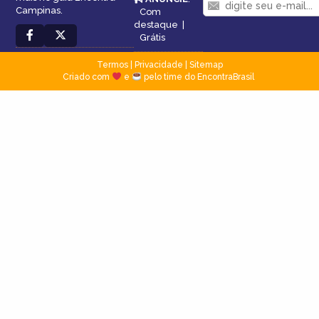
Campinas.
Com
destaque
|
Grátis
Termos
|
Privacidade
|
Sitemap
Criado com
e
pelo time do EncontraBrasil