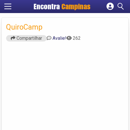
Encontra
Campinas
Cadastrar empresa
Fazer login
QuiroCamp
Criar conta
Compartilhar
Avalie!
262