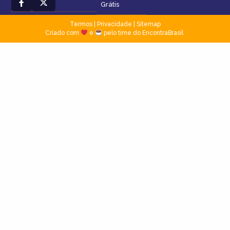
Grátis
Termos
|
Privacidade
|
Sitemap
Criado com
e
pelo time do EncontraBrasil