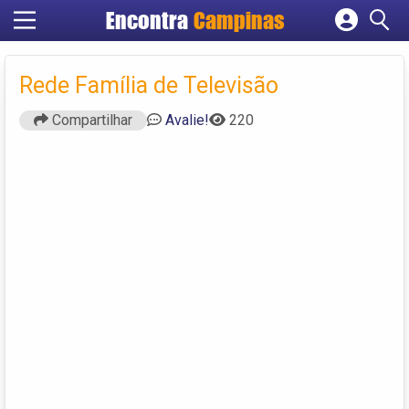
Encontra
Campinas
Cadastrar empresa
Fazer login
Rede Família de Televisão
Criar conta
Compartilhar
Avalie!
220