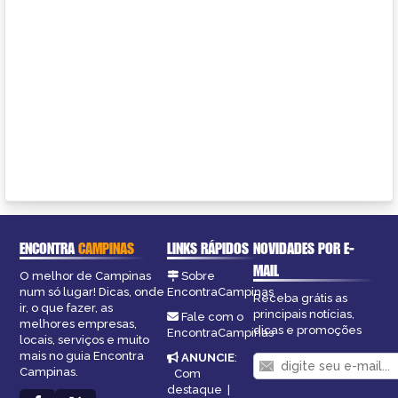
ENCONTRA
CAMPINAS
LINKS RÁPIDOS
NOVIDADES POR E-
MAIL
O melhor de Campinas
Sobre
num só lugar! Dicas, onde
EncontraCampinas
Receba grátis as
ir, o que fazer, as
principais notícias,
Fale com o
melhores empresas,
dicas e promoções
EncontraCampinas
locais, serviços e muito
mais no guia Encontra
ANUNCIE
:
Campinas.
Com
destaque
|