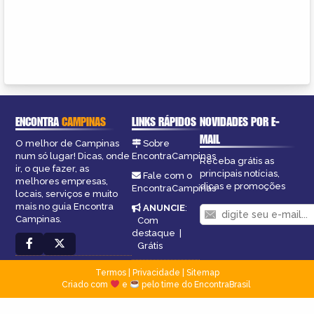
ENCONTRA
CAMPINAS
LINKS RÁPIDOS
NOVIDADES POR E-
MAIL
O melhor de Campinas
Sobre
num só lugar! Dicas, onde
EncontraCampinas
Receba grátis as
ir, o que fazer, as
principais notícias,
Fale com o
melhores empresas,
dicas e promoções
EncontraCampinas
locais, serviços e muito
mais no guia Encontra
ANUNCIE
:
Campinas.
Com
destaque
|
Grátis
Termos
|
Privacidade
|
Sitemap
Criado com
e
pelo time do EncontraBrasil