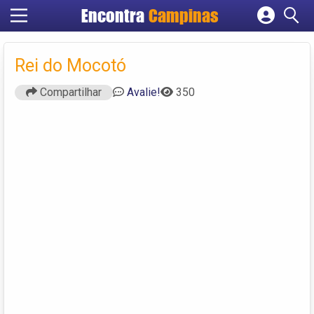
Encontra
Campinas
Cadastrar empresa
Fazer login
Rei do Mocotó
Criar conta
Compartilhar
Avalie!
350