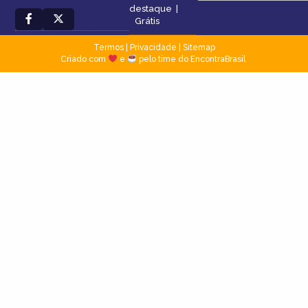
destaque
|
Grátis
Termos
|
Privacidade
|
Sitemap
Criado com
e
pelo time do EncontraBrasil