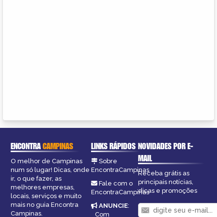
ENCONTRA
CAMPINAS
LINKS RÁPIDOS
NOVIDADES POR E-
MAIL
O melhor de Campinas
Sobre
num só lugar! Dicas, onde
EncontraCampinas
Receba grátis as
ir, o que fazer, as
principais notícias,
Fale com o
melhores empresas,
dicas e promoções
EncontraCampinas
locais, serviços e muito
mais no guia Encontra
ANUNCIE
:
Campinas.
Com