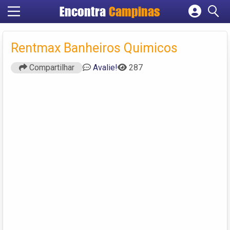
Encontra
Campinas
Cadastrar empresa
Fazer login
Rentmax Banheiros Quimicos
Criar conta
Compartilhar
Avalie!
287