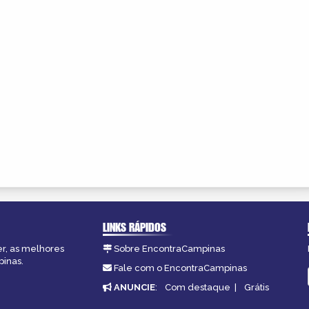
LINKS RÁPIDOS
er, as melhores
Sobre EncontraCampinas
pinas.
Fale com o EncontraCampinas
ANUNCIE
:
Com destaque
|
Grátis