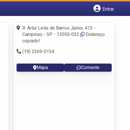
Entrar
Cadastrar empresa
Fazer login
R. Artur Leite de Barros Júnior, 413 -
Criar conta
Campinas - SP - 13050-032
Endereço
copiado!
(19) 3269-0154
Mapa
Comente