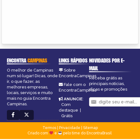
ENCONTRA
CAMPINAS
LINKS RÁPIDOS
NOVIDADES POR E-
MAIL
O melhor de Campinas
Sobre
num só lugar! Dicas, onde
EncontraCampinas
Receba grátis as
ir, o que fazer, as
principais notícias,
Fale com o
melhores empresas,
dicas e promoções
EncontraCampinas
locais, serviços e muito
mais no guia Encontra
ANUNCIE
:
Campinas.
Com
destaque
|
Grátis
Termos
|
Privacidade
|
Sitemap
Criado com
e
pelo time do EncontraBrasil