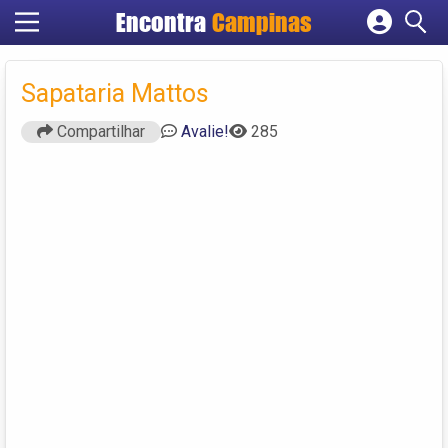
Encontra
Campinas
Cadastrar empresa
Fazer login
Sapataria Mattos
Criar conta
Compartilhar
Avalie!
285