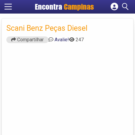
Encontra
Campinas
Cadastrar empresa
Fazer login
Scani Benz Peças Diesel
Criar conta
Compartilhar
Avalie!
247