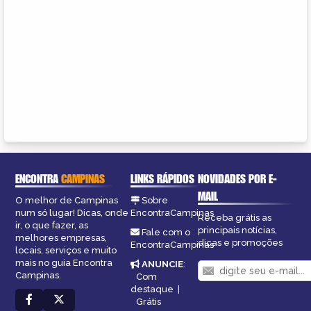
ENCONTRA
CAMPINAS
LINKS RÁPIDOS
NOVIDADES POR E-
MAIL
O melhor de Campinas
Sobre
num só lugar! Dicas, onde
EncontraCampinas
Receba grátis as
ir, o que fazer, as
principais notícias,
Fale com o
melhores empresas,
dicas e promoções
EncontraCampinas
locais, serviços e muito
mais no guia Encontra
ANUNCIE
:
Campinas.
Com
destaque
|
Grátis