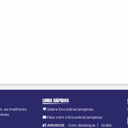
LINKS RÁPIDOS
er, as melhores
Sobre EncontraCampinas
pinas.
Fale com o EncontraCampinas
ANUNCIE
:
Com destaque
|
Grátis