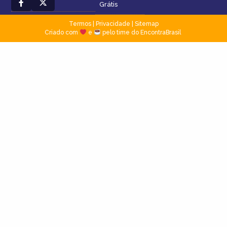
Grátis
Termos
|
Privacidade
|
Sitemap
Criado com
e
pelo time do EncontraBrasil