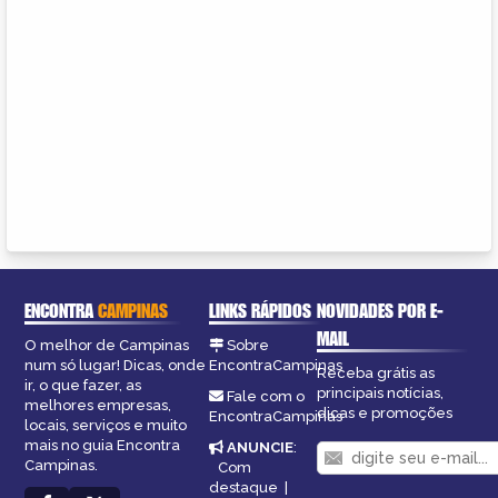
ENCONTRA
CAMPINAS
LINKS RÁPIDOS
NOVIDADES POR E-
MAIL
O melhor de Campinas
Sobre
num só lugar! Dicas, onde
EncontraCampinas
Receba grátis as
ir, o que fazer, as
principais notícias,
Fale com o
melhores empresas,
dicas e promoções
EncontraCampinas
locais, serviços e muito
mais no guia Encontra
ANUNCIE
:
Campinas.
Com
destaque
|