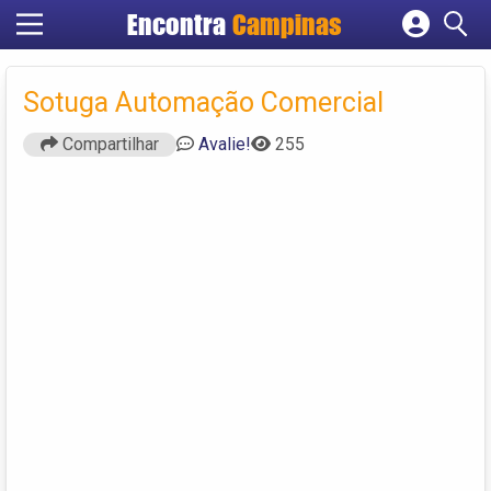
Encontra
Campinas
Cadastrar empresa
Fazer login
Sotuga Automação Comercial
Criar conta
Compartilhar
Avalie!
255