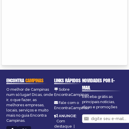
ENCONTRA
CAMPINAS
LINKS RÁPIDOS
NOVIDADES POR E-
MAIL
O melhor de Campinas
Sobre
num só lugar! Dicas, onde
EncontraCampinas
Receba grátis as
ir, o que fazer, as
principais notícias,
Fale com o
melhores empresas,
dicas e promoções
EncontraCampinas
locais, serviços e muito
mais no guia Encontra
ANUNCIE
:
Campinas.
Com
destaque
|