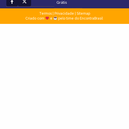
Grátis
Termos
|
Privacidade
|
Sitemap
Criado com
e
pelo time do EncontraBrasil