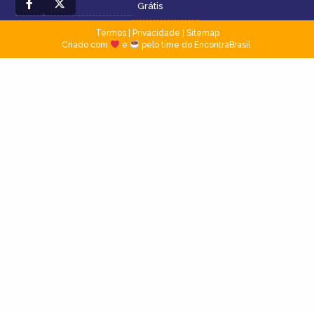
Grátis
Termos
|
Privacidade
|
Sitemap
Criado com
e
pelo time do EncontraBrasil