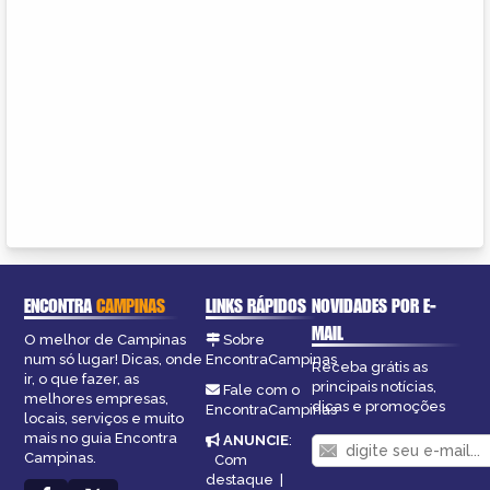
ENCONTRA
CAMPINAS
LINKS RÁPIDOS
NOVIDADES POR E-
MAIL
O melhor de Campinas
Sobre
num só lugar! Dicas, onde
EncontraCampinas
Receba grátis as
ir, o que fazer, as
principais notícias,
Fale com o
melhores empresas,
dicas e promoções
EncontraCampinas
locais, serviços e muito
mais no guia Encontra
ANUNCIE
:
Campinas.
Com
destaque
|