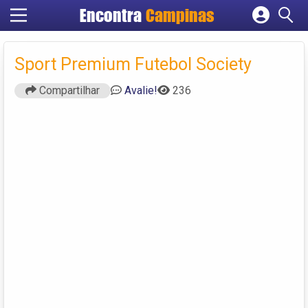
Encontra
Campinas
Cadastrar empresa
Fazer login
Sport Premium Futebol Society
Criar conta
Compartilhar
Avalie!
236