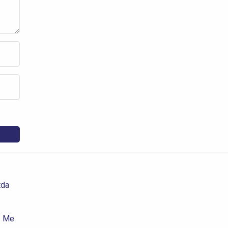
tda
s Me