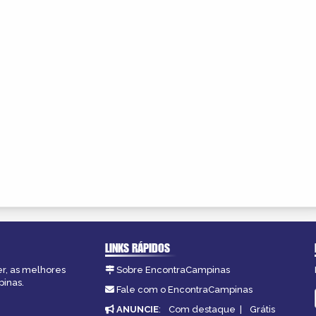
LINKS RÁPIDOS
er, as melhores
Sobre EncontraCampinas
pinas.
Fale com o EncontraCampinas
ANUNCIE
:
Com destaque
|
Grátis