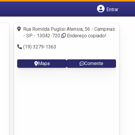
Entrar
Cadastrar empresa
Fazer login
Rua Romilda Puglisi Atensia, 56 - Campinas
Criar conta
- SP - 13042-720
Endereço copiado!
(19) 3279-1363
Mapa
Comente