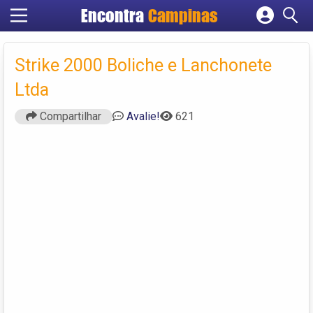
Encontra
Campinas
Cadastrar empresa
Fazer login
Strike 2000 Boliche e Lanchonete
Criar conta
Ltda
Compartilhar
Avalie!
621