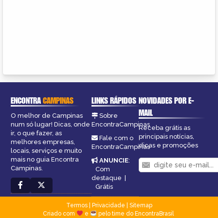
ENCONTRA
CAMPINAS
LINKS RÁPIDOS
NOVIDADES POR E-
MAIL
O melhor de Campinas
Sobre
num só lugar! Dicas, onde
EncontraCampinas
Receba grátis as
ir, o que fazer, as
principais notícias,
Fale com o
melhores empresas,
dicas e promoções
EncontraCampinas
locais, serviços e muito
mais no guia Encontra
ANUNCIE
:
Campinas.
Com
destaque
|
Grátis
Termos
|
Privacidade
|
Sitemap
Criado com
e
pelo time do EncontraBrasil