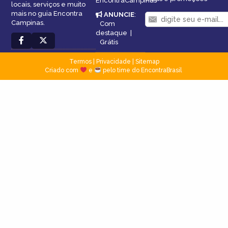
EncontraCampinas
locais, serviços e muito
mais no guia Encontra
ANUNCIE
:
Campinas.
Com
destaque
|
Grátis
Termos
|
Privacidade
|
Sitemap
Criado com
e
pelo time do EncontraBrasil