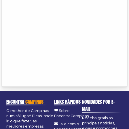
ENCONTRA
CAMPINAS
LINKS RÁPIDOS
NOVIDADES POR E-
MAIL
O melhor de Campinas
Sobre
num só lugar! Dicas, onde
EncontraCampinas
Receba grátis as
ir, o que fazer, as
principais notícias,
Fale com o
melhores empresas,
dicas e promoções