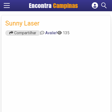
Encontra
Campinas
Cadastrar empresa
Fazer login
Sunny Laser
Criar conta
Compartilhar
Avalie!
135