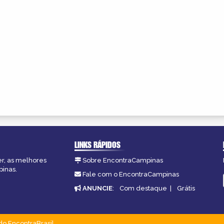
LINKS RÁPIDOS
er, as melhores
Sobre EncontraCampinas
pinas.
Fale com o EncontraCampinas
ANUNCIE
:
Com destaque
|
Grátis
do EncontraBrasil