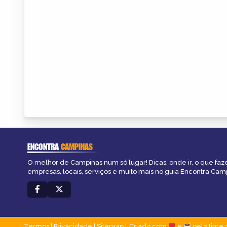
ENCONTRA
CAMPINAS
O melhor de Campinas num só lugar! Dicas, onde ir, o que faz
empresas, locais, serviços e muito mais no guia Encontra Cam
Termos
|
Privacidade
|
Sitemap
Criado com
e
pelo time 