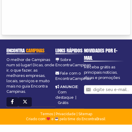
ENCONTRA
CAMPINAS
LINKS RÁPIDOS
NOVIDADES POR E-
MAIL
O melhor de Campinas
Sobre
num só lugar! Dicas, onde
EncontraCampinas
Receba grátis as
ir, o que fazer, as
principais notícias,
Fale com o
melhores empresas,
dicas e promoções
EncontraCampinas
locais, serviços e muito
mais no guia Encontra
ANUNCIE
:
Campinas.
Com
destaque
|
Grátis
Termos
|
Privacidade
|
Sitemap
Criado com
e
pelo time do EncontraBrasil