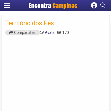
Encontra
Campinas
Cadastrar empresa
Fazer login
Território dos Pés
Criar conta
Compartilhar
Avalie!
170