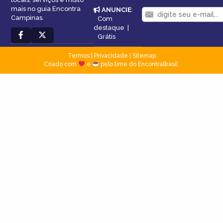
mais no guia Encontra
ANUNCIE
:
Campinas.
Com
destaque
|
Grátis
Termos
|
Privacidade
|
Sitemap
Criado com
e
pelo time do EncontraBrasil