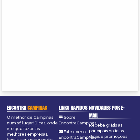
ENCONTRA
CAMPINAS
LINKS RÁPIDOS
NOVIDADES POR E-
MAIL
O melhor de Campinas
Sobre
num só lugar! Dicas, onde
EncontraCampinas
Receba grátis as
ir, o que fazer, as
principais notícias,
Fale com o
melhores empresas,
dicas e promoções
EncontraCampinas
locais, serviços e muito