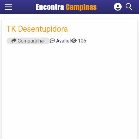
Encontra
Campinas
Cadastrar empresa
Fazer login
TK Desentupidora
Criar conta
Compartilhar
Avalie!
106