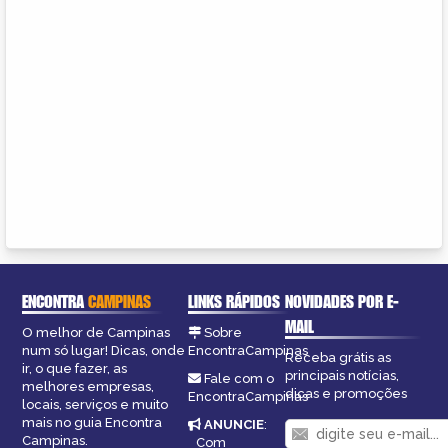
ENCONTRA
CAMPINAS
LINKS RÁPIDOS
NOVIDADES POR E-
MAIL
O melhor de Campinas
Sobre
num só lugar! Dicas, onde
EncontraCampinas
Receba grátis as
ir, o que fazer, as
principais notícias,
Fale com o
melhores empresas,
dicas e promoções
EncontraCampinas
locais, serviços e muito
mais no guia Encontra
ANUNCIE
:
Campinas.
Com