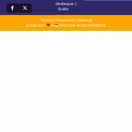
destaque
|
Grátis
Termos
|
Privacidade
|
Sitemap
Criado com
e
pelo time do EncontraBrasil