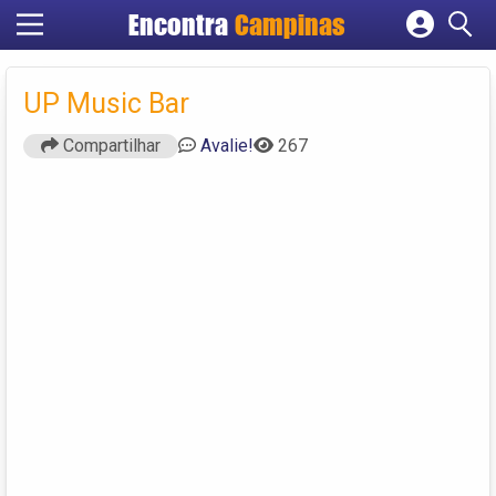
Encontra
Campinas
Cadastrar empresa
Fazer login
UP Music Bar
Criar conta
Compartilhar
Avalie!
267