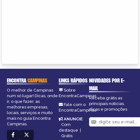
ENCONTRA
CAMPINAS
LINKS RÁPIDOS
NOVIDADES POR E-
MAIL
O melhor de Campinas
Sobre
num só lugar! Dicas, onde
EncontraCampinas
Receba grátis as
ir, o que fazer, as
principais notícias,
Fale com o
melhores empresas,
dicas e promoções
EncontraCampinas
locais, serviços e muito
mais no guia Encontra
ANUNCIE
:
Campinas.
Com
destaque
|
Grátis