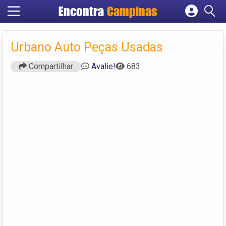
Encontra
Campinas
Cadastrar empresa
Fazer login
Urbano Auto Peças Usadas
Criar conta
Compartilhar
Avalie!
683