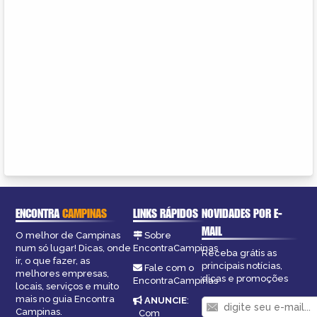
ENCONTRA
CAMPINAS
LINKS RÁPIDOS
NOVIDADES POR E-
MAIL
O melhor de Campinas
Sobre
num só lugar! Dicas, onde
EncontraCampinas
Receba grátis as
ir, o que fazer, as
principais notícias,
Fale com o
melhores empresas,
dicas e promoções
EncontraCampinas
locais, serviços e muito
mais no guia Encontra
ANUNCIE
:
Campinas.
Com