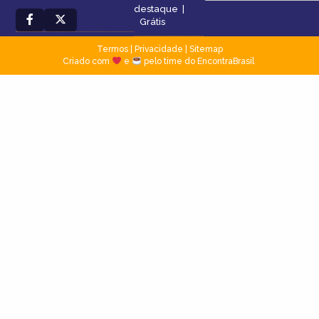
destaque
|
Grátis
Termos
|
Privacidade
|
Sitemap
Criado com
e
pelo time do EncontraBrasil