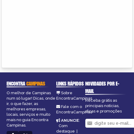
ENCONTRA
CAMPINAS
LINKS RÁPIDOS
NOVIDADES POR E-
MAIL
O melhor de Campinas
Sobre
num só lugar! Dicas, onde
EncontraCampinas
Receba grátis as
ir, o que fazer, as
principais notícias,
Fale com o
melhores empresas,
dicas e promoções
EncontraCampinas
locais, serviços e muito
mais no guia Encontra
ANUNCIE
:
Campinas.
Com
destaque
|