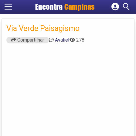
Encontra
Campinas
Cadastrar empresa
Fazer login
Via Verde Paisagismo
Criar conta
Compartilhar
Avalie!
278