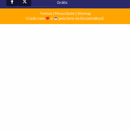
Grátis
Termos
|
Privacidade
|
Sitemap
Criado com
e
pelo time do EncontraBrasil