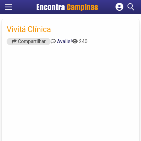
Encontra
Campinas
Cadastrar empresa
Fazer login
Vivitá Clínica
Criar conta
Compartilhar
Avalie!
240