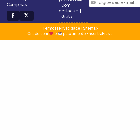
Campinas.
Com
destaque
|
Grátis
Termos
|
Privacidade
|
Sitemap
Criado com
e
pelo time do EncontraBrasil