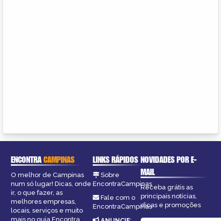
ENCONTRA
CAMPINAS
LINKS RÁPIDOS
NOVIDADES POR E-
MAIL
O melhor de Campinas
Sobre
num só lugar! Dicas, onde
EncontraCampinas
Receba grátis as
ir, o que fazer, as
principais notícias,
Fale com o
melhores empresas,
dicas e promoções
EncontraCampinas
locais, serviços e muito
mais no guia Encontra
ANUNCIE
: