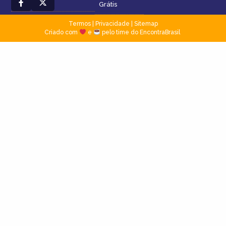
Grátis
Termos
|
Privacidade
|
Sitemap
Criado com
e
pelo time do EncontraBrasil