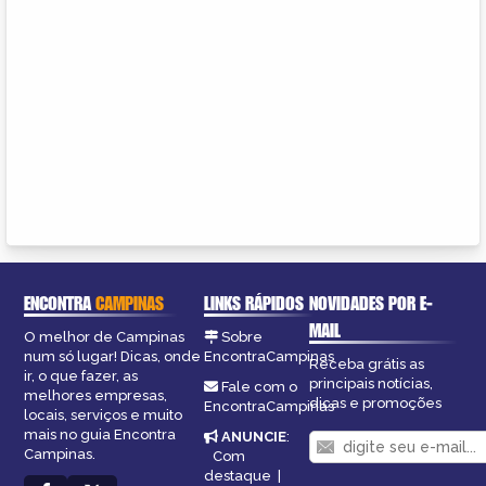
ENCONTRA
CAMPINAS
LINKS RÁPIDOS
NOVIDADES POR E-
MAIL
O melhor de Campinas
Sobre
num só lugar! Dicas, onde
EncontraCampinas
Receba grátis as
ir, o que fazer, as
principais notícias,
Fale com o
melhores empresas,
dicas e promoções
EncontraCampinas
locais, serviços e muito
mais no guia Encontra
ANUNCIE
:
Campinas.
Com
destaque
|