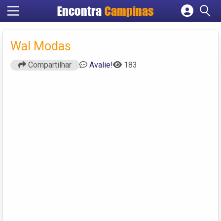
Encontra
Campinas
Cadastrar empresa
Fazer login
Wal Modas
Criar conta
Compartilhar
Avalie!
183