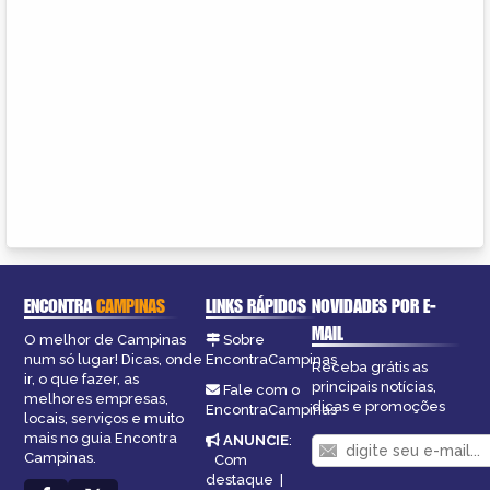
ENCONTRA
CAMPINAS
LINKS RÁPIDOS
NOVIDADES POR E-
MAIL
O melhor de Campinas
Sobre
num só lugar! Dicas, onde
EncontraCampinas
Receba grátis as
ir, o que fazer, as
principais notícias,
Fale com o
melhores empresas,
dicas e promoções
EncontraCampinas
locais, serviços e muito
mais no guia Encontra
ANUNCIE
:
Campinas.
Com
destaque
|