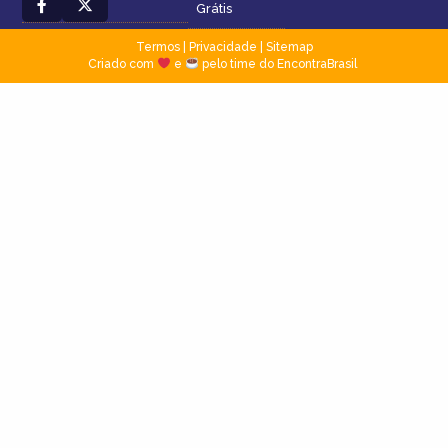
Grátis
Termos
|
Privacidade
|
Sitemap
Criado com
e
pelo time do EncontraBrasil