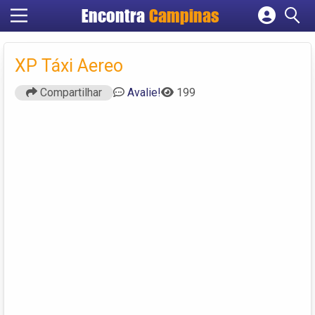
Encontra
Campinas
Cadastrar empresa
Fazer login
XP Táxi Aereo
Criar conta
Compartilhar
Avalie!
199