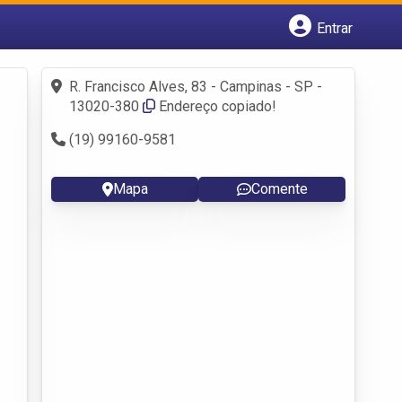
Entrar
Cadastrar empresa
Fazer login
R. Francisco Alves, 83 - Campinas - SP -
Criar conta
13020-380
Endereço copiado!
(19) 99160-9581
Mapa
Comente