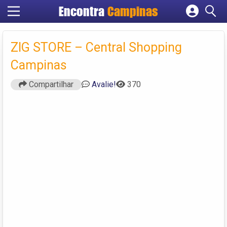
Encontra
Campinas
Cadastrar empresa
Fazer login
ZIG STORE – Central Shopping
Criar conta
Campinas
Compartilhar
Avalie!
370