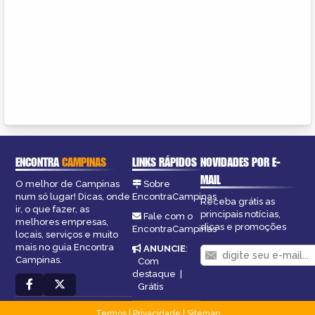
ENCONTRA
CAMPINAS
LINKS RÁPIDOS
NOVIDADES POR E-
MAIL
O melhor de Campinas
Sobre
num só lugar! Dicas, onde
EncontraCampinas
Receba grátis as
ir, o que fazer, as
principais notícias,
Fale com o
melhores empresas,
dicas e promoções
EncontraCampinas
locais, serviços e muito
mais no guia Encontra
ANUNCIE
:
Campinas.
Com
destaque
|
Grátis
Termos
|
Privacidade
|
Sitemap