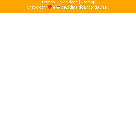
Termos
|
Privacidade
|
Sitemap
Criado com
e
pelo time do EncontraBrasil