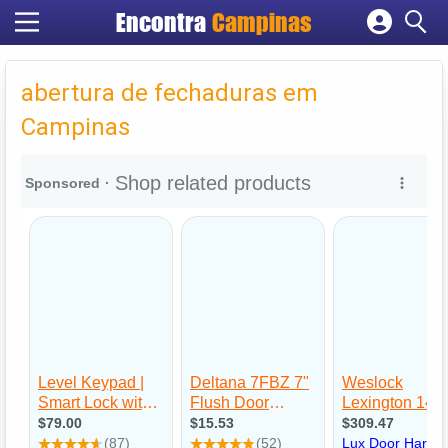
Encontra
Campinas
Cadastrar empresa
Fazer login
abertura de fechaduras em
Criar conta
Campinas