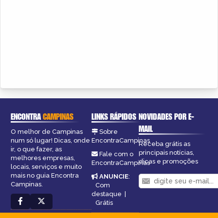
ENCONTRA
CAMPINAS
LINKS RÁPIDOS
NOVIDADES POR E-
MAIL
O melhor de Campinas
Sobre
num só lugar! Dicas, onde
EncontraCampinas
Receba grátis as
ir, o que fazer, as
principais notícias,
Fale com o
melhores empresas,
dicas e promoções
EncontraCampinas
locais, serviços e muito
mais no guia Encontra
ANUNCIE
:
Campinas.
Com
destaque
|
Grátis