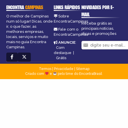
ENCONTRA
CAMPINAS
LINKS RÁPIDOS
NOVIDADES POR E-
MAIL
O melhor de Campinas
Sobre
num só lugar! Dicas, onde
EncontraCampinas
Receba grátis as
ir, o que fazer, as
principais notícias,
Fale com o
melhores empresas,
dicas e promoções
EncontraCampinas
locais, serviços e muito
mais no guia Encontra
ANUNCIE
:
Campinas.
Com
destaque
|
Grátis
Termos
|
Privacidade
|
Sitemap
Criado com
e
pelo time do EncontraBrasil