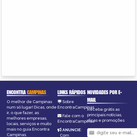
ENCONTRA
CAMPINAS
LINKS RÁPIDOS
NOVIDADES POR E-
MAIL
O melhor de Campinas
Sobre
num só lugar! Dicas, onde
EncontraCampinas
Receba grátis as
ir, o que fazer, as
principais notícias,
Fale com o
melhores empresas,
dicas e promoções
EncontraCampinas
locais, serviços e muito
mais no guia Encontra
ANUNCIE
:
Campinas.
Com