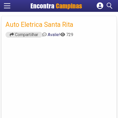
Encontra
Campinas
Cadastrar empresa
Fazer login
Auto Eletrica Santa Rita
Criar conta
Compartilhar
Avalie!
729