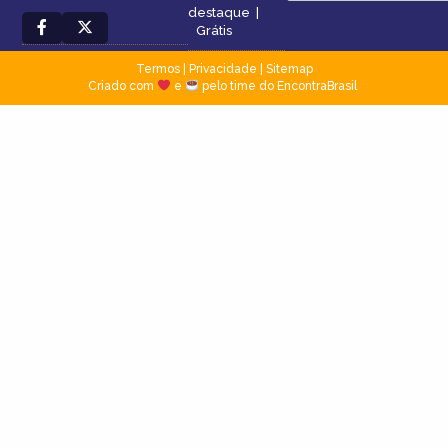
destaque
|
Grátis
Termos
|
Privacidade
|
Sitemap
Criado com
e
pelo time do EncontraBrasil