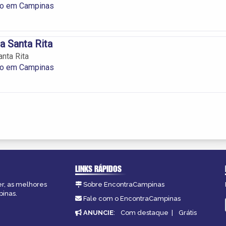
ico em Campinas
a Santa Rita
anta Rita
ico em Campinas
LINKS RÁPIDOS
er, as melhores
Sobre EncontraCampinas
pinas.
Fale com o EncontraCampinas
ANUNCIE
:
Com destaque
|
Grátis