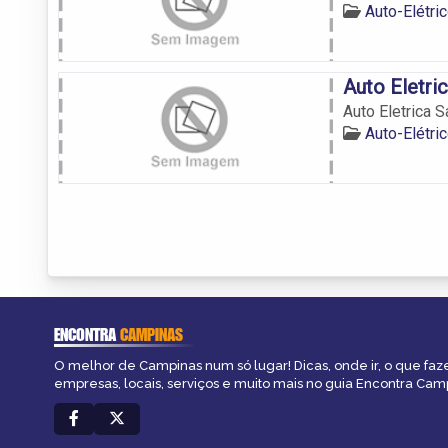
Auto-Elétr
Auto Eletric
Auto Eletrica S
Auto-Elétr
ENCONTRA
CAMPINAS
O melhor de Campinas num só lugar! Dicas, onde ir, o que faz
empresas, locais, serviços e muito mais no guia Encontra Cam