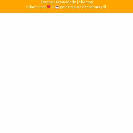
Termos
|
Privacidade
|
Sitemap
Criado com
e
pelo time do EncontraBrasil