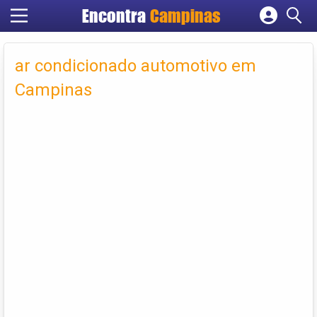
Encontra
Campinas
Cadastrar empresa
Fazer login
ar condicionado automotivo em
Criar conta
Campinas