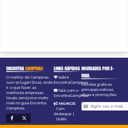
ENCONTRA
CAMPINAS
LINKS RÁPIDOS
NOVIDADES POR E-
MAIL
O melhor de Campinas
Sobre
num só lugar! Dicas, onde
EncontraCampinas
Receba grátis as
ir, o que fazer, as
principais notícias,
Fale com o
melhores empresas,
dicas e promoções
EncontraCampinas
locais, serviços e muito
mais no guia Encontra
ANUNCIE
:
Campinas.
Com
destaque
|
Grátis