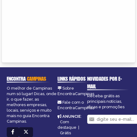
ENCONTRA
CAMPINAS
LINKS RÁPIDOS
NOVIDADES POR E-
MAIL
O melhor de Campinas
Sobre
num só lugar! Dicas, onde
EncontraCampinas
Receba grátis as
ir, o que fazer, as
principais notícias,
Fale com o
melhores empresas,
dicas e promoções
EncontraCampinas
locais, serviços e muito
mais no guia Encontra
ANUNCIE
:
Campinas.
Com
destaque
|
Grátis