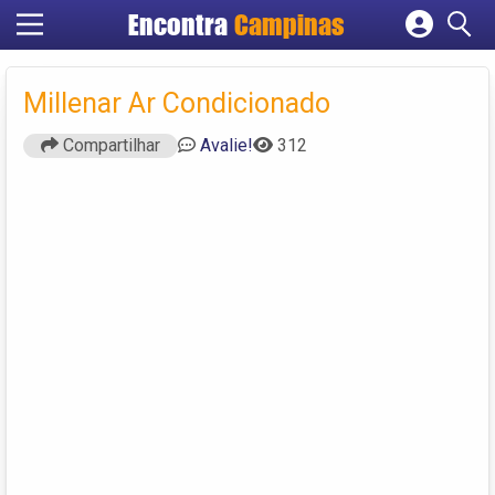
Encontra
Campinas
Cadastrar empresa
Fazer login
Millenar Ar Condicionado
Criar conta
Compartilhar
Avalie!
312