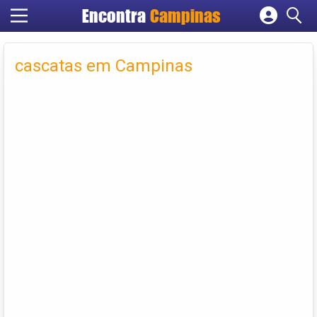
Encontra
Campinas
Cadastrar empresa
Fazer login
cascatas em Campinas
Criar conta