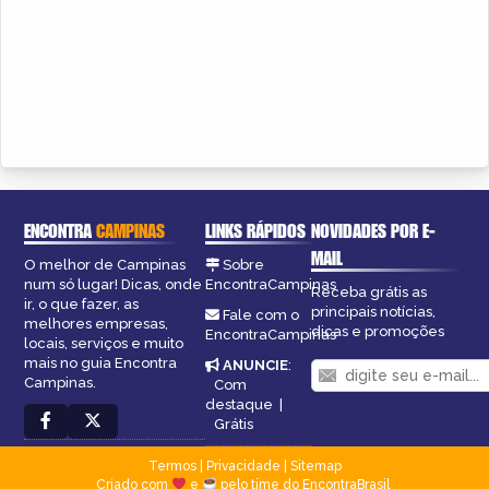
ENCONTRA
CAMPINAS
LINKS RÁPIDOS
NOVIDADES POR E-
MAIL
O melhor de Campinas
Sobre
num só lugar! Dicas, onde
EncontraCampinas
Receba grátis as
ir, o que fazer, as
principais notícias,
Fale com o
melhores empresas,
dicas e promoções
EncontraCampinas
locais, serviços e muito
mais no guia Encontra
ANUNCIE
:
Campinas.
Com
destaque
|
Grátis
Termos
|
Privacidade
|
Sitemap
Criado com
e
pelo time do EncontraBrasil