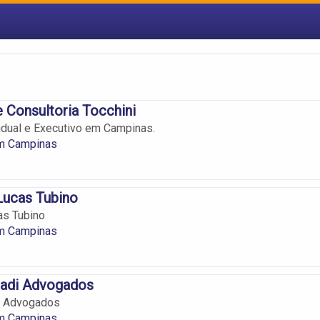
s
 Consultoria Tocchini
idual e Executivo em Campinas.
m Campinas
Lucas Tubino
as Tubino
m Campinas
badi Advogados
i Advogados
m Campinas