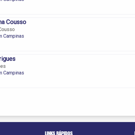
ina Cousso
 Cousso
m Campinas
rigues
ues
m Campinas
LINKS RÁPIDOS