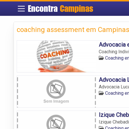
Encontra
Campinas
coaching assessment em Campina
Advocacia e
Coaching Indiv
Coaching e
Advocacia 
Advocacia Luc
Coaching e
Izique Che
Izique Chebad
Coaching e