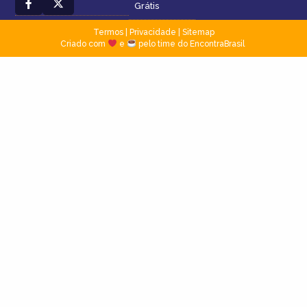
Grátis
Termos
|
Privacidade
|
Sitemap
Criado com
e
pelo time do EncontraBrasil