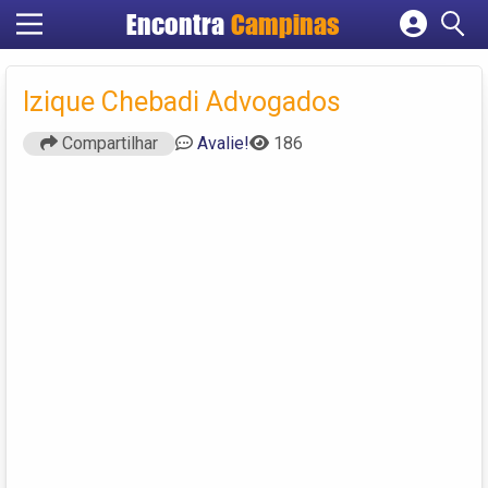
Encontra
Campinas
Cadastrar empresa
Fazer login
Izique Chebadi Advogados
Criar conta
Compartilhar
Avalie!
186