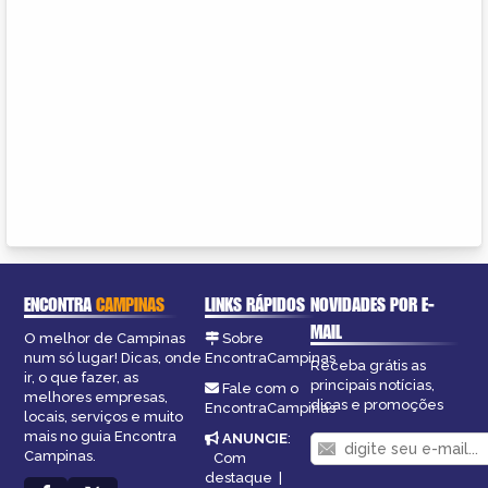
ENCONTRA
CAMPINAS
LINKS RÁPIDOS
NOVIDADES POR E-
MAIL
O melhor de Campinas
Sobre
num só lugar! Dicas, onde
EncontraCampinas
Receba grátis as
ir, o que fazer, as
principais notícias,
Fale com o
melhores empresas,
dicas e promoções
EncontraCampinas
locais, serviços e muito
mais no guia Encontra
ANUNCIE
:
Campinas.
Com
destaque
|