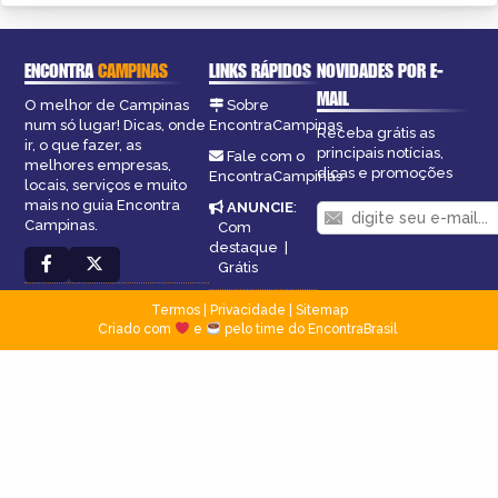
ENCONTRA
CAMPINAS
LINKS RÁPIDOS
NOVIDADES POR E-
MAIL
O melhor de Campinas
Sobre
num só lugar! Dicas, onde
EncontraCampinas
Receba grátis as
ir, o que fazer, as
principais notícias,
Fale com o
melhores empresas,
dicas e promoções
EncontraCampinas
locais, serviços e muito
mais no guia Encontra
ANUNCIE
:
Campinas.
Com
destaque
|
Grátis
Termos
|
Privacidade
|
Sitemap
Criado com
e
pelo time do EncontraBrasil