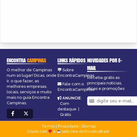
ENCONTRA
CAMPINAS
LINKS RÁPIDOS
NOVIDADES POR E-
MAIL
O melhor de Campinas
Sobre
num só lugar! Dicas, onde
EncontraCampinas
Receba grátis as
ir, o que fazer, as
principais notícias,
Fale com o
melhores empresas,
dicas e promoções
EncontraCampinas
locais, serviços e muito
mais no guia Encontra
ANUNCIE
:
Campinas.
Com
destaque
|
Grátis
Termos
|
Privacidade
|
Sitemap
Criado com
e
pelo time do EncontraBrasil