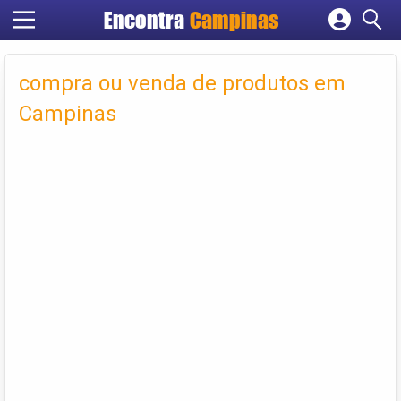
Encontra
Campinas
Cadastrar empresa
Fazer login
compra ou venda de produtos em
Criar conta
Campinas