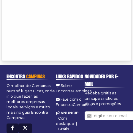
ENCONTRA
CAMPINAS
LINKS RÁPIDOS
NOVIDADES POR E-
MAIL
O melhor de Campinas
Sobre
num só lugar! Dicas, onde
EncontraCampinas
Receba grátis as
ir, o que fazer, as
principais notícias,
Fale com o
melhores empresas,
dicas e promoções
EncontraCampinas
locais, serviços e muito
mais no guia Encontra
ANUNCIE
:
Campinas.
Com
destaque
|
Grátis