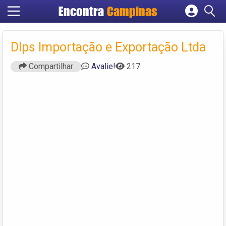
Encontra
Campinas
Cadastrar empresa
Fazer login
Dlps Importação e Exportação Ltda
Criar conta
Compartilhar
Avalie!
217