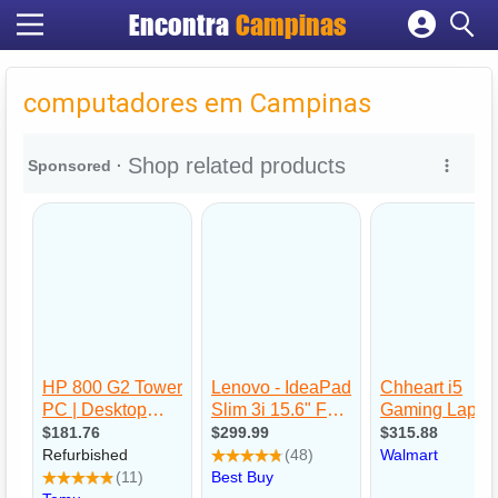
Encontra
Campinas
Cadastrar empresa
Fazer login
computadores em Campinas
Criar conta