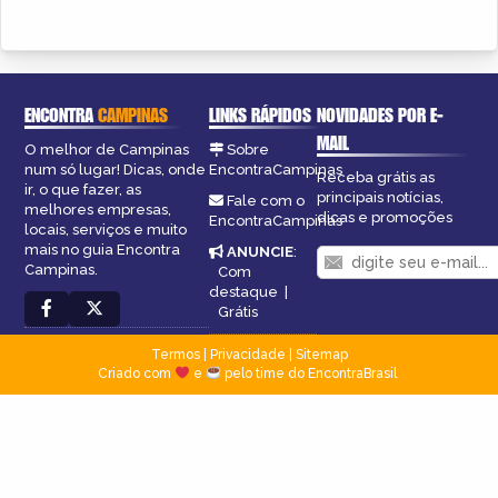
ENCONTRA
CAMPINAS
LINKS RÁPIDOS
NOVIDADES POR E-
MAIL
O melhor de Campinas
Sobre
num só lugar! Dicas, onde
EncontraCampinas
Receba grátis as
ir, o que fazer, as
principais notícias,
Fale com o
melhores empresas,
dicas e promoções
EncontraCampinas
locais, serviços e muito
mais no guia Encontra
ANUNCIE
:
Campinas.
Com
destaque
|
Grátis
Termos
|
Privacidade
|
Sitemap
Criado com
e
pelo time do EncontraBrasil