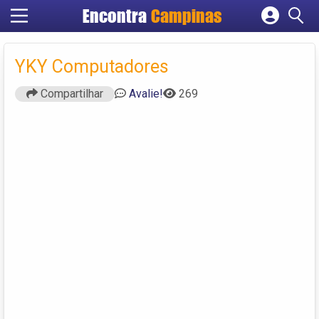
Encontra
Campinas
Cadastrar empresa
Fazer login
YKY Computadores
Criar conta
Compartilhar
Avalie!
269