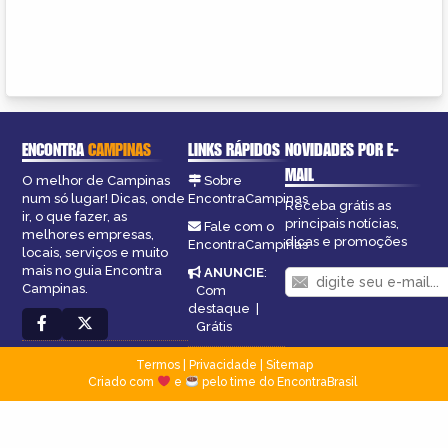
ENCONTRA
CAMPINAS
LINKS RÁPIDOS
NOVIDADES POR E-
MAIL
O melhor de Campinas
Sobre
num só lugar! Dicas, onde
EncontraCampinas
Receba grátis as
ir, o que fazer, as
principais notícias,
Fale com o
melhores empresas,
dicas e promoções
EncontraCampinas
locais, serviços e muito
mais no guia Encontra
ANUNCIE
:
Campinas.
Com
destaque
|
Grátis
Termos
|
Privacidade
|
Sitemap
Criado com
e
pelo time do EncontraBrasil