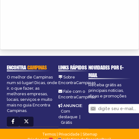
ENCONTRA
CAMPINAS
LINKS RÁPIDOS
NOVIDADES POR E-
MAIL
O melhor de Campinas
Sobre
num só lugar! Dicas, onde
EncontraCampinas
Receba grátis as
ir, o que fazer, as
principais notícias,
Fale com o
melhores empresas,
dicas e promoções
EncontraCampinas
locais, serviços e muito
mais no guia Encontra
ANUNCIE
:
Campinas.
Com
destaque
|
Grátis
Termos
|
Privacidade
|
Sitemap