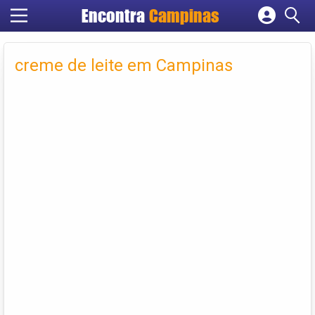
Encontra
Campinas
Cadastrar empresa
Fazer login
creme de leite em Campinas
Criar conta