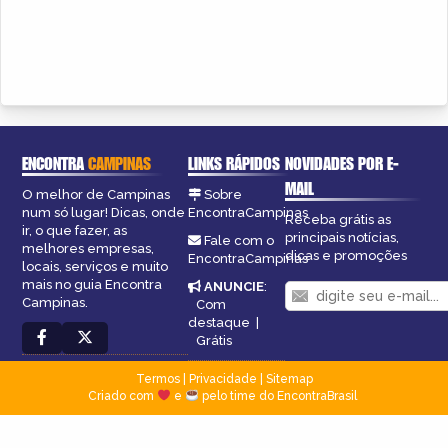
ENCONTRA
CAMPINAS
LINKS RÁPIDOS
NOVIDADES POR E-
MAIL
O melhor de Campinas
Sobre
num só lugar! Dicas, onde
EncontraCampinas
Receba grátis as
ir, o que fazer, as
principais notícias,
Fale com o
melhores empresas,
dicas e promoções
EncontraCampinas
locais, serviços e muito
mais no guia Encontra
ANUNCIE
:
Campinas.
Com
destaque
|
Grátis
Termos
|
Privacidade
|
Sitemap
Criado com
e
pelo time do EncontraBrasil