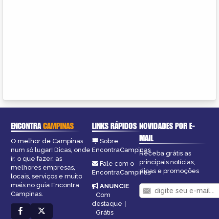
ENCONTRA
CAMPINAS
LINKS RÁPIDOS
NOVIDADES POR E-
MAIL
O melhor de Campinas
Sobre
num só lugar! Dicas, onde
EncontraCampinas
Receba grátis as
ir, o que fazer, as
principais notícias,
Fale com o
melhores empresas,
dicas e promoções
EncontraCampinas
locais, serviços e muito
mais no guia Encontra
ANUNCIE
:
Campinas.
Com
destaque
|
Grátis