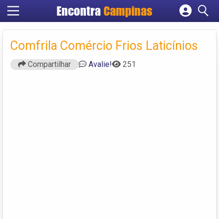
Encontra
Campinas
Cadastrar empresa
Fazer login
Comfrila Comércio Frios Laticínios
Criar conta
Compartilhar
Avalie!
251